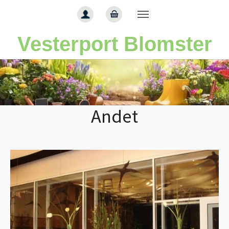
Gå til hoved-indhold
Vesterport Blomster
Andet