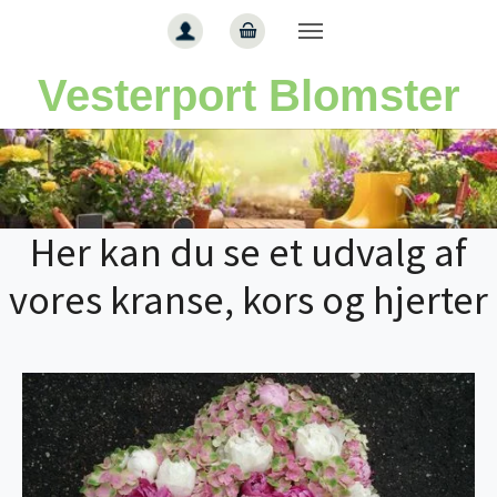
Gå til hoved-indhold
Vesterport Blomster
Her kan du se et udvalg af
vores kranse, kors og hjerter