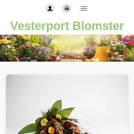
Gå til hoved-indhold
Vesterport Blomster