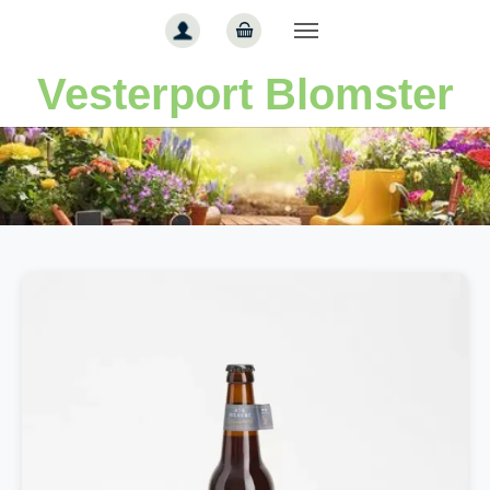
Gå til hoved-indhold
Vesterport Blomster