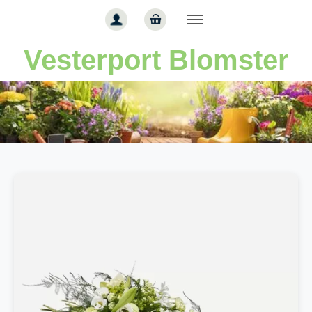
Gå til hoved-indhold
Vesterport Blomster