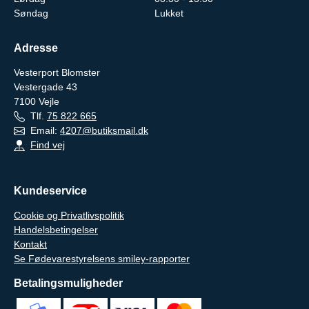
Søndag
Lukket
Adresse
Vesterport Blomster
Vestergade 43
7100
Vejle
Tlf.
75 822 665
Email:
4207@butiksmail.dk
Find vej
Kundeservice
Cookie og Privatlivspolitik
Handelsbetingelser
Kontakt
Se Fødevarestyrelsens smiley-rapporter
Betalingsmuligheder