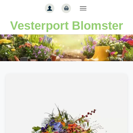
Gå til hoved-indhold
Vesterport Blomster