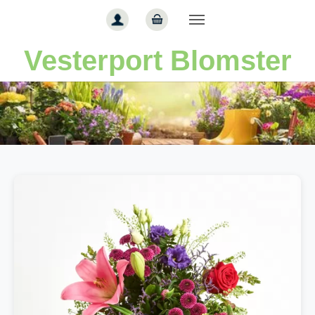
Gå til hoved-indhold
Vesterport Blomster