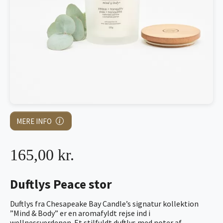
MERE INFO
165,00 kr.
Duftlys Peace stor
Duftlys fra Chesapeake Bay Candle’s signatur kollektion
”Mind & Body” er en aromafyldt rejse ind i
wellnessverdenen. Et stilfuldt duftlys med noter af