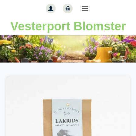
Gå til hoved-indhold
Vesterport Blomster