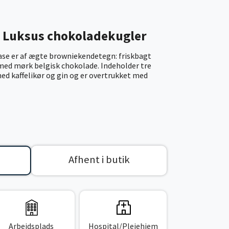
n Luksus chokoladekugler
se er af ægte browniekendetegn: friskbagt
ed mørk belgisk chokolade. Indeholder tre
ed kaffelikør og gin og er overtrukket med
Afhent i butik
Arbejdsplads
Hospital/Plejehjem