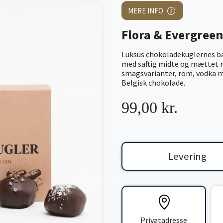
MERE INFO
Flora & Evergree
Luksus chokoladekuglernes ba
med saftig midte og mættet m
smagsvarianter, rom, vodka m
Belgisk chokolade.
99,00 kr.
Levering
Privatadresse