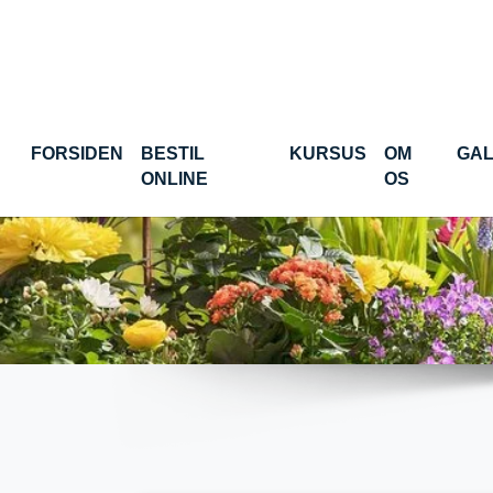
Gå til hoved-indhold
FORSIDEN
BESTIL
KURSUS
OM
GAL
(CURRENT)
ONLINE
OS