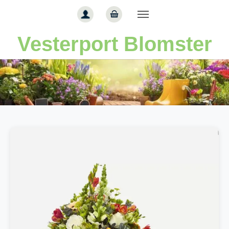
Gå til hoved-indhold
Vesterport Blomster