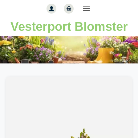
Gå til hoved-indhold
Vesterport Blomster