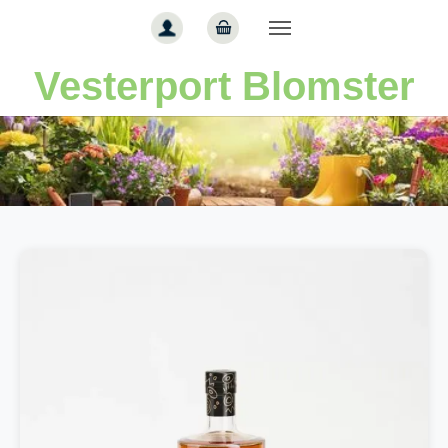
Gå til hoved-indhold
Vesterport Blomster