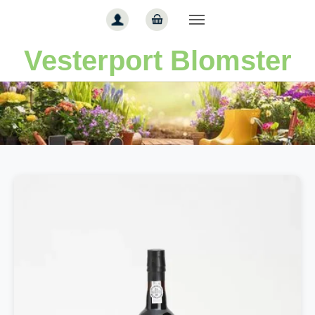
Gå til hoved-indhold
Vesterport Blomster